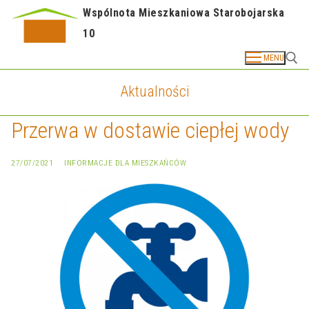
Przejdź
Wspólnota Mieszkaniowa Starobojarska
do
10
treści
MENU
Aktualności
Szuk
Przerwa w dostawie ciepłej wody
STRONA GŁÓWNA
AKTUALNOŚCI
27/07/2021
INFORMACJE DLA MIESZKAŃCÓW
DOKUMENTACJA
Granice działek
Fundusz Remontowy – regulamin
E-kartoteka