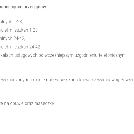
armonogram przeglądów
alnych 1-23,
cieli mieszkań 1-23
alnych 24-42,
cieli mieszkań 24-42
okalach usługowych po wcześniejszym uzgodnieniu telefonicznym
 w wyznaczonym terminie należy się skontaktować z wykonawcą Pawłe
.
ze na obuwie oraz maseczkę.