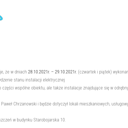
Fundusz Remontowy – regulamin
E-kartoteka
KONTAKT
je, że w dniach
28.10.2021r. – 29.10.2021r.
(czwartek i piątek) wykona
dzenie stanu instalacji elektrycznej
części wspólne obiektu, ale także instalacje znajdujące się w odrębn
 Paweł Chrzanowski i będzie dotyczył lokali mieszkaniowych, usługow
szczeń w budynku Starobojarska 10.