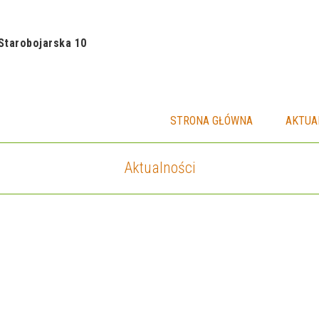
Starobojarska 10
STRONA GŁÓWNA
AKTUA
Aktualności
STRONA GŁÓWNA
AKTUALNOŚCI
DOKUMENTACJA
Granice działek