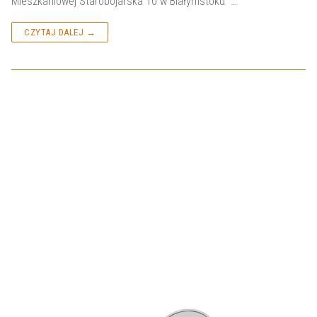
Mieszkaniowej Starobojarska 10 w Białymstoku …
CZYTAJ DALEJ →