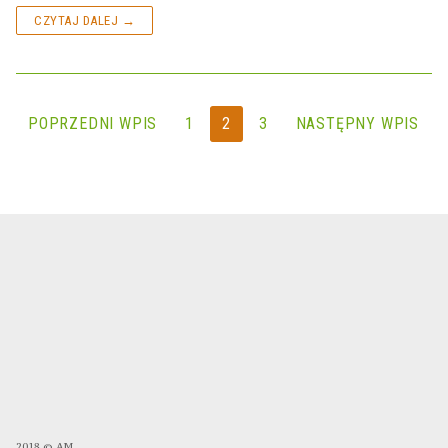
CZYTAJ DALEJ →
Stronicowanie
POPRZEDNI WPIS
1
2
3
NASTĘPNY WPIS
wpisów
2018 © AM