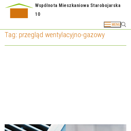
Przejdź
Wspólnota Mieszkaniowa Starobojarska
do
10
treści
MENU
Tag:
przegląd wentylacyjno-gazowy
Szuk
STRONA GŁÓWNA
AKTUALNOŚCI
DOKUMENTACJA
Granice działek
Fundusz Remontowy – regulamin
E-kartoteka